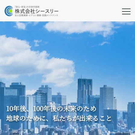
Skip
to
content
法人定期清掃・エアコ
株式会社シ
ン清掃・空調メンテナ
ースリー
ンス
10年後、100年後の未来のため
地球のために、私たちが出来ること