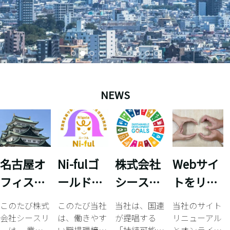
NEWS
名古屋オ
Ni-fulゴ
株式会社
Webサイ
フィスを
ールド認
シースリ
トをリニ
開設いた
定企業に
ー SDGs
ューアル
このたび株式
このたび当社
当社は、国連
当社のサイト
しました
認定され
宣言
しまし
会社シースリ
は、働きやす
が提唱する
リニューアル