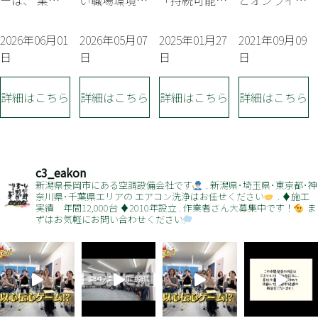
ーは、 業務
い職場環境づ
「持続可能な
とオンライン
ました
た。
拡大およびサ
くりや人材育
開発目標：
ショップを新
ービス体制強
成への取り組
SDGs」に賛
設しました。
2026年06月01
2026年05月07
2025年01月27
2021年09月09
化のため名古
みが評価さ
同し、 地域
画像は、当社
日
日
日
日
屋オフィスを
れ、「Ni-ful
課題の解決お
の社長と社員
開設いたしま
ゴールド認定
よび、 持続
で「C3」を作
詳細はこちら
詳細はこちら
詳細はこちら
詳細はこちら
した。 これ
企業」に認定
可能な社会の
っています。
まで関東圏を
されました。
実現に貢献し
ただのキレイ
中心として全
社員一人ひと
てまいりま
なサイトは面
国のお客様へ
りが安心して
す。
白くない！
サービスを提
働ける環境づ
「C3らしさ」
c3_eakon
新潟県長岡市にある空調設備会社です
.
新潟県･埼玉県･東京都･神
供してまいり
くりを大切に
をどこかに入
奈川県･千葉県エリアの
エアコン洗浄はお任せください
.
♦︎施工
ましたが、
し、働き方改
れたいと、社
実績 年間12,000台
♦︎2010年設立
.
作業者さん大募集中です！
ま
ずはお気軽にお問い合わせください
名古屋支店の
善・人材育
長のアイディ
開設により、
成・地域との
アで社員みな
中部エリアは
つながりを意
でやって
もち