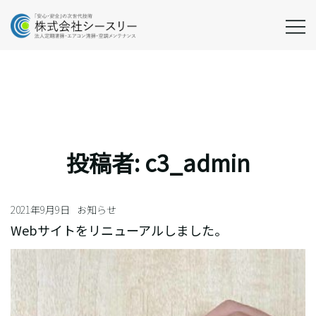
Skip
to
content
法人定期清掃・エアコ
株式会社シ
ン清掃・空調メンテナ
ースリー
ンス
投稿者:
c3_admin
2021年9月9日
お知らせ
Webサイトをリニューアルしました。